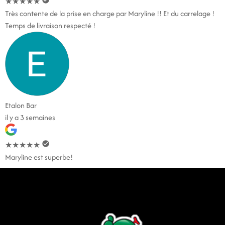
★
★
★
★
★
Très contente de la prise en charge par Maryline !! Et du carrelage !
Temps de livraison respecté !
Etalon Bar
il y a 3 semaines
★
★
★
★
★
Maryline est superbe!